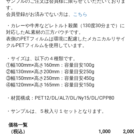
サンプルのご注文は会員様に限らせていただいておりま
す。
会員登録がお済みでない方は、
こちら
・カレーや牛丼などレトルト殺菌（130度30分まで）に
対応したAL素材の三方パウチです。
表側のPETフィルムは環境に配慮したメカニカルリサイ
クルPETフィルムを使用しています。
・サイズは、以下の４種類です。
①幅100mm×高さ160mm：容量目安100g
②幅130mm×高さ200mm：容量目安250g
③幅150mm×高さ250mm：容量目安450g
④幅120mm×高さ165mm：容量目安150g
・材質構成：PET12/DL/AL7/DL/Ny15/DL/CPP80
・サンプルは、５枚入り１セットとなります。
価格一覧
（税込）
1,000
2,00