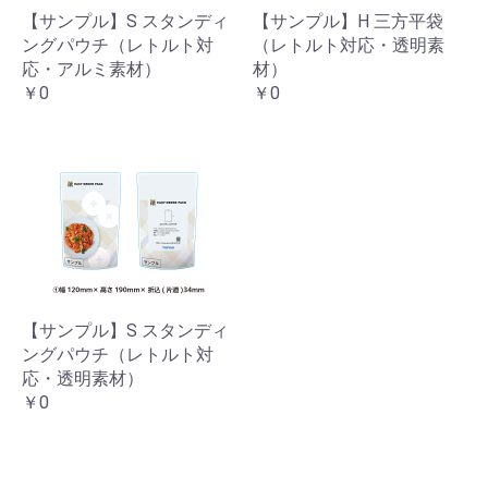
【サンプル】S スタンディ
【サンプル】H 三方平袋
ングパウチ（レトルト対
（レトルト対応・透明素
応・アルミ素材）
材）
￥0
￥0
【サンプル】S スタンディ
ングパウチ（レトルト対
応・透明素材）
￥0