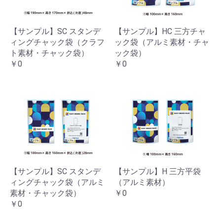
【サンプル】SC スタンデ
【サンプル】HC 三方チャ
ィングチャック袋（クラフ
ック袋（アルミ素材・チャ
ト素材・チャック袋）
ック袋）
￥0
￥0
【サンプル】SC スタンデ
【サンプル】H 三方平袋
ィングチャック袋（アルミ
（アルミ素材）
素材・チャック袋）
￥0
￥0